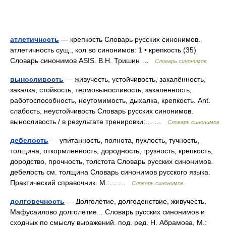
атлетичность
— крепкость Словарь русских синонимов.
атлетичность сущ., кол во синонимов: 1 • крепкость (35)
Словарь синонимов ASIS. В.Н. Тришин …
Словарь синонимов
выносливость
— живучесть, устойчивость, закалённость,
закалка; стойкость, термовыносливость, закаленность,
работоспособность, неутомимость, дыхалка, крепкость. Ant.
слабость, неустойчивость Словарь русских синонимов.
выносливость / в результате тренировки:… …
Словарь синонимов
дебелость
— упитанность, полнота, пухлость, тучность,
толщина, откормленность, дородность, грузность, крепкость,
дородство, прочность, толстота Словарь русских синонимов.
дебелость см. толщина Словарь синонимов русского языка.
Практический справочник. М.:… …
Словарь синонимов
долговечность
— Долголетие, долгоденствие, живучесть.
Мафусаилово долголетие... Словарь русских синонимов и
сходных по смыслу выражений. под. ред. Н. Абрамова, М.: