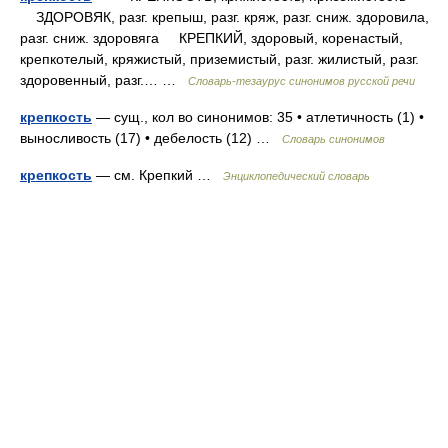
ЗДОРОВЯК, разг. крепыш, разг. кряж, разг. сниж. здоровила,
разг. сниж. здоровяга КРЕПКИЙ, здоровый, коренастый,
крепкотелый, кряжистый, приземистый, разг. жилистый, разг.
здоровенный, разг.… …
Словарь-тезаурус синонимов русской речи
крепкость
— сущ., кол во синонимов: 35 • атлетичность (1) •
выносливость (17) • дебелость (12) …
Словарь синонимов
крепкость
— см. Крепкий …
Энциклопедический словарь