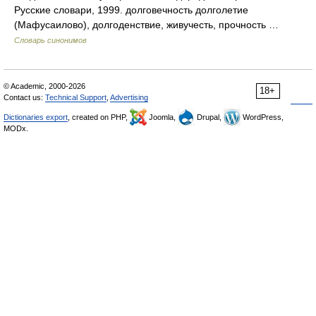
Русские словари, 1999. долговечность долголетие
(Мафусаилово), долгоденствие, живучесть, прочность …
Словарь синонимов
© Academic, 2000-2026
18+
Contact us:
Technical Support
,
Advertising
Dictionaries export
, created on PHP,
Joomla,
Drupal,
WordPress,
MODx.