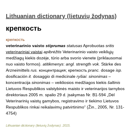
Lithuanian dictionary (lietuvių žodynas)
крепкость
крепкость
veterinarinio vaisto
stiprumas
statusas
Aprobuotas
sritis
veterinariniai vaistai
apibrėžtis
Veterinarinio vaisto veikliųjų
medžiagų kiekis dozėje, tūrio arba svorio vienete (priklausomai
nuo vaisto formos).
atitikmenys
:
angl.
strength
vok.
Stärke des
Arzneimittels
rus.
концентрация; крепкость
pranc.
dosage
isp.
dosificación
it.
dosaggio di medicinale
ryšiai
:
sinonimas
–
koncentracija
sinonimas
– veikliosios medžiagos kiekis
šaltinis
Lietuvos Respublikos valstybinės maisto ir veterinarijos tarnybos
direktoriaus 2005 m. spalio 29 d. įsakymas Nr. B1-594 „Dėl
Veterinarinių vaistų gamybos, registravimo ir tiekimo Lietuvos
Respublikos rinkai reikalavimų patvirtinimo“ (Žin., 2005, Nr. 131-
4754)
Lithuanian dictionary (lietuvių žodynas)
.
2015
.